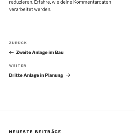
reduzieren.
Erfahre, wie deine Kommentardaten
verarbeitet werden.
Beitragsnavigation
Vorheriger
ZURÜCK
Beitrag
Zweite Anlage im Bau
Nächster
WEITER
Beitrag
Dritte Anlage in Planung
NEUESTE BEITRÄGE